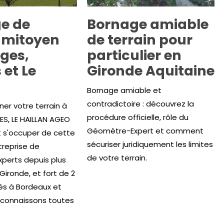
e de
Bornage amiable
n mitoyen
de terrain pour
uges,
particulier en
 et Le
Gironde Aquitaine
Bornage amiable et
contradictoire : découvrez la
ner votre terrain à
procédure officielle, rôle du
ES, LE HAILLAN AGEO
Géomètre-Expert et comment
t s'occuper de cette
sécuriser juridiquement les limites
treprise de
de votre terrain.
perts depuis plus
Gironde, et fort de 2
és à Bordeaux et
 connaissons toutes