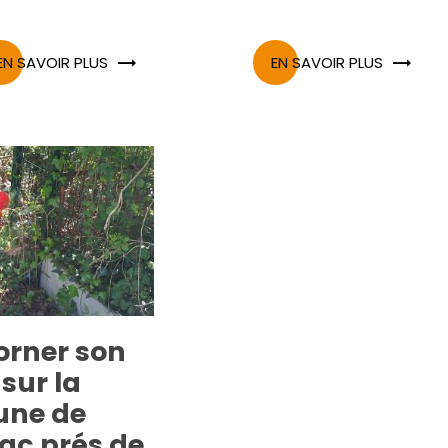
EN SAVOIR PLUS
EN SAVOIR PLUS
orner son
 sur la
ne de
ac prés de