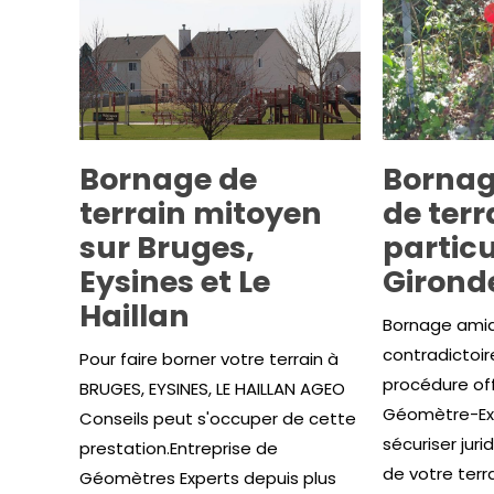
Bornage de
Bornag
terrain mitoyen
de terr
sur Bruges,
particu
Eysines et Le
Girond
Haillan
Bornage amia
contradictoir
Pour faire borner votre terrain à
procédure offi
BRUGES, EYSINES, LE HAILLAN AGEO
Géomètre-Ex
Conseils peut s'occuper de cette
sécuriser juri
prestation.Entreprise de
de votre terra
Géomètres Experts depuis plus