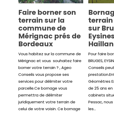
Faire borner son
Bornag
terrain sur la
terrai
commune de
sur Br
Mérignac prés de
Eysines
Bordeaux
Haillan
Vous habitez sur la commune de
Pour faire bor
Mérignac et vous souhaitez faire
BRUGES, EYSIN
borner votre terrain ? , Ageo
Conseils peu
Conseils vous propose ses
prestation.En
services pour délimiter votre
Géomètres Ex
parcelle.Ce bornage vous
de 25 ans en 
permettra de délimiter
cabinets situ
juridiquement votre terrain de
Pessac, nous
celui de votre voisin. Ce bornage
les...