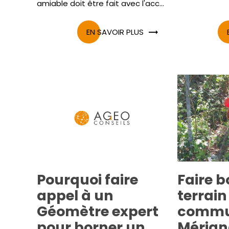
amiable doit être fait avec l'acc...
EN SAVOIR PLUS
Pourquoi faire
Faire b
appel à un
terrain
Géomètre expert
commu
pour borner un
Mérign