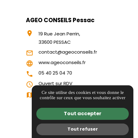
AGEO CONSEILS Pessac
location_on
19 Rue Jean Perrin,
33600 PESSAC
contact@ageoconseils.fr
mail_outline
www.ageoconseils.fr
language
05 40 25 04 70
phone
Ouvert sur RDV
query_builder
Ce site utilise des cookies et vous donne le
Itinéraire
map
contrôle sur ceux que vous souhaitez activer
Tout accepter
Tout refuser