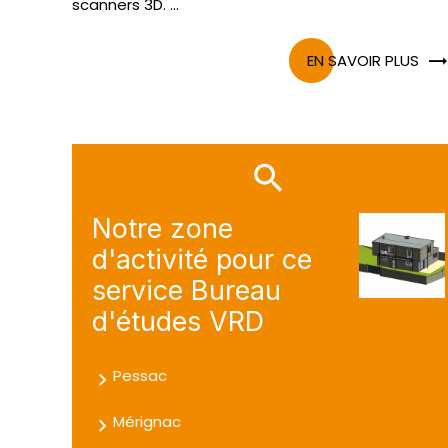
scanners 3D. ...
EN SAVOIR PLUS
Notre zone
d'activité pour ce
service Bureau
d'études VRD
Pessac
Mérignac