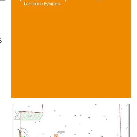
foncière Eysines
s