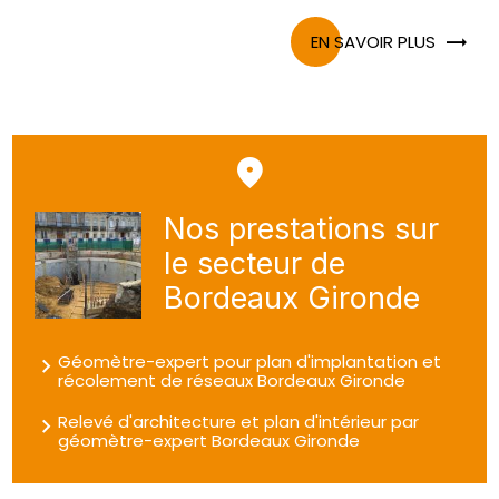
EN SAVOIR PLUS
Nos prestations sur
le secteur de
Bordeaux Gironde
Géomètre-expert pour plan d'implantation et
récolement de réseaux Bordeaux Gironde
Relevé d'architecture et plan d'intérieur par
géomètre-expert Bordeaux Gironde