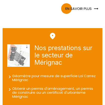
EN SAVOIR PLUS
Nos prestations sur
le secteur de
Mérignac
Géomètre pour mesure de superficie Loi Carrez
Mérignac
Obtenir un permis d'aménagement, un permis
de construire ou un certificat d'urbanisme
Mérignac